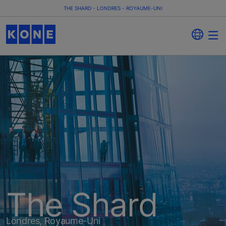
THE SHARD - LONDRES - ROYAUME-UNI
The Shard
Londres, Royaume-Uni