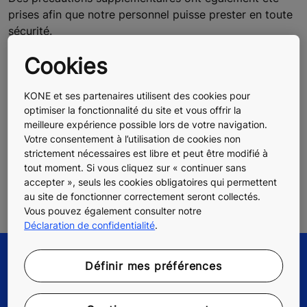
prises afin que notre personnel puisse prester en toute
sécurité.
Cookies
Nos pensées vont à tous ceux qui sont déjà ou
pourraient être victimes de cette pandémie, laquelle
impacte déjà durement et largement notre vie au
KONE et ses partenaires utilisent des cookies pour
quotidien. Les équipes de KONE sont disponibles et à
optimiser la fonctionnalité du site et vous offrir la
meilleure expérience possible lors de votre navigation.
votre écoute, contactez notre KONE Customer Care
Votre consentement à l’utilisation de cookies non
Center pour toute préoccupation spécifique. Visons la
strictement nécessaires est libre et peut être modifié à
sécurité, ensemble nous sommes plus forts pour
tout moment. Si vous cliquez sur « continuer sans
affronter cette situation.
accepter », seuls les cookies obligatoires qui permettent
au site de fonctionner correctement seront collectés.
Vous pouvez également consulter notre
Déclaration de confidentialité
.
Définir mes préférences